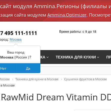
айт модуля Ammina.Регионы (филиалы и
изация сайта модулем
Ammina.Optimizer
. Посмотре
Время работы: с 9 до 18
7 495 111-1111
город:
Москва
Ваш город
СТРАИВАЕМАЯ ТЕХНИКА
ТЕХНИКА ДЛЯ КУХНИ
П
Москва
(Россия )?
Нет
Да
Москве
Техника для кухни в Москве
Сушилки фруктов в Москве
 в Москве
RawMid Dream Vitamin DD