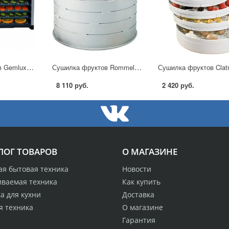
Сушилка фруктов Gemlux GL-FD-800D в Москве
Сушилка фруктов Rommelsbacher DA 750 в Москве
8 110 руб.
2 420 руб.
ЛОГ ТОВАРОВ
О МАГАЗИНЕ
ая бытовая техника
Новости
иваемая техника
Как купить
а для кухни
Доставка
я техника
О магазине
Гарантия