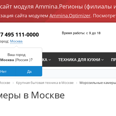
айт модуля Ammina.Регионы (филиалы и
изация сайта модулем
Ammina.Optimizer
. Посмотре
Время работы: с 9 до 18
7 495 111-0000
город:
Москва
Ваш город
СТРАИВАЕМАЯ ТЕХНИКА
ТЕХНИКА ДЛЯ КУХНИ
П
Москва
(Россия )?
Нет
Да
Москве
Крупная бытовая техника в Москве
Морозильные камеры
еры в Москве