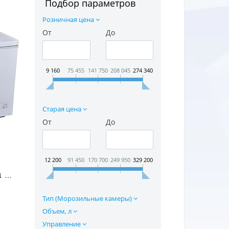
Подбор параметров
Розничная цена
От
До
9 160
75 455
141 750
208 045
274 340
Старая цена
От
До
12 200
91 450
170 700
249 950
329 200
Морозильная камера Kraft BD 275 в Москве
Тип (Морозильные камеры)
Объем, л
Управление