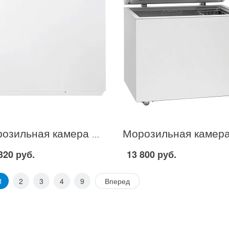
Морозильная камера Electrolux EC 3201 в Москве
320 руб.
13 800 руб.
1
2
3
4
9
Вперед