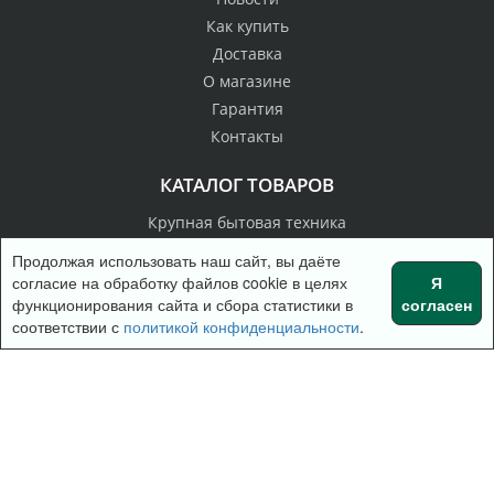
Как купить
Доставка
О магазине
Гарантия
Контакты
КАТАЛОГ ТОВАРОВ
Крупная бытовая техника
Встраиваемая техника
Продолжая использовать наш сайт, вы даёте
Техника для кухни
согласие на обработку файлов cookie в целях
Я
функционирования сайта и сбора статистики в
согласен
Прочая техника
Войти
Регистрация
соответствии с
политикой конфиденциальности
.
Корзина
0 позиций
на сумму
0 руб.
РАССЫЛКА