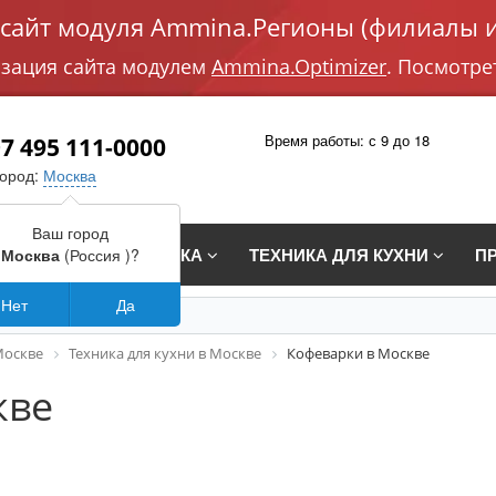
айт модуля Ammina.Регионы (филиалы и
изация сайта модулем
Ammina.Optimizer
. Посмотре
Время работы: с 9 до 18
7 495 111-0000
город:
Москва
Ваш город
СТРАИВАЕМАЯ ТЕХНИКА
ТЕХНИКА ДЛЯ КУХНИ
П
Москва
(Россия )?
Нет
Да
Москве
Техника для кухни в Москве
Кофеварки в Москве
кве