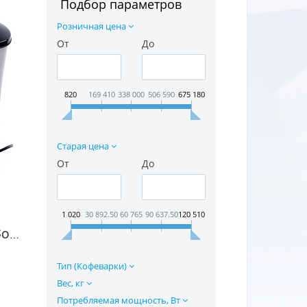
Подбор параметров
Розничная цена
От
До
820
169 410
338 000
506 590
675 180
Старая цена
От
До
1 020
30 892.50
60 765
90 637.50
120 510
Кофеварка Kromax Costa-1042 в Москве
Тип (Кофеварки)
Вес, кг
Потребляемая мощность, Вт