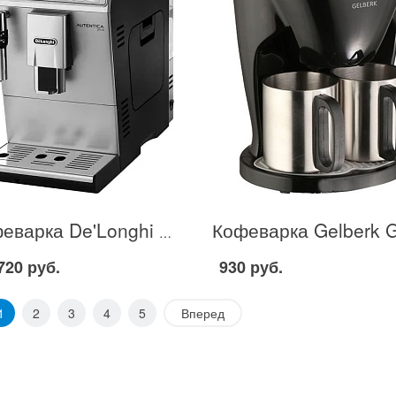
Кофеварка De'Longhi ETAM 29.620 в Москве
720 руб.
930 руб.
1
2
3
4
5
Вперед