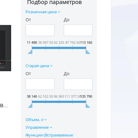
Подбор параметров
Розничная цена
От
До
11 490
36 907.50
62 325
87 742.50
113 160
Старая цена
От
До
38 140
62 552.50
86 965
111 377.50
135 790
Встраиваемая микроволновая печь Neff C54L60S0 в Москве
Объем, л
Управление
Функции (Встраиваемые