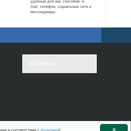
удобным для вас способом: e-
mail, телефон, социальные сети и
мессенджеры.
РАССЫЛКА
ики в соответствии с
политикой
Я