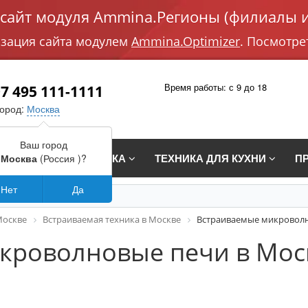
айт модуля Ammina.Регионы (филиалы и
изация сайта модулем
Ammina.Optimizer
. Посмотре
Время работы: с 9 до 18
7 495 111-1111
город:
Москва
Ваш город
СТРАИВАЕМАЯ ТЕХНИКА
ТЕХНИКА ДЛЯ КУХНИ
П
Москва
(Россия )?
Нет
Да
Москве
Встраиваемая техника в Москве
Встраиваемые микроволн
кроволновые печи в Мос