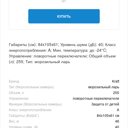
шт
КУПИТЬ
Габариты (см): 84x105x61; Уровень шума (дБ): 40; Класс
энергопотребления: A; Мин. температура: до -24°C;
Управление: поворотные переключатели; Общий объем
(л): 255; Тип: морозильный ларь
Бренд
Kraft
Тип (Морозильные камеры)
морозильный ларь
Объем, л
255
Управление
поворотные переключатели
Функции (Морозильные камеры)
Защита от детей
Класс энергопотребления
A
Габариты (ВхШхГ)
84x105x61 см
Вес, кг
46
Уровень шума, дБ
40