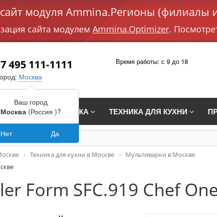
айт модуля Ammina.Регионы (филиалы и
изация сайта модулем
Ammina.Optimizer
. Посмотре
Время работы: с 9 до 18
7 495 111-1111
город:
Москва
Ваш город
СТРАИВАЕМАЯ ТЕХНИКА
ТЕХНИКА ДЛЯ КУХНИ
П
Москва
(Россия )?
Нет
Да
Москве
Техника для кухни в Москве
Мультиварки в Москве
оскве
ler Form SFC.919 Chef On