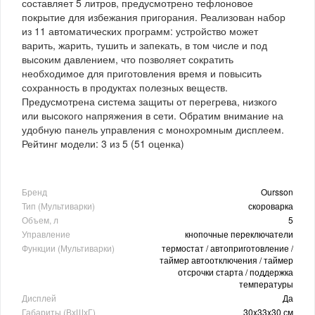
составляет 5 литров, предусмотрено тефлоновое
покрытие для избежания пригорания. Реализован набор
из 11 автоматических программ: устройство может
варить, жарить, тушить и запекать, в том числе и под
высоким давлением, что позволяет сократить
необходимое для приготовления время и повысить
сохранность в продуктах полезных веществ.
Предусмотрена система защиты от перегрева, низкого
или высокого напряжения в сети. Обратим внимание на
удобную панель управления с монохромным дисплеем.
Рейтинг модели:
3
из
5
(
51
оценка)
Бренд
Oursson
Тип (Мультиварки)
скороварка
Объем, л
5
Управление
кнопочные переключатели
Функции (Мультиварки)
термостат / автоприготовление /
таймер автоотключения / таймер
отсрочки старта / поддержка
температуры
Дисплей
Да
Габариты (ВхШхГ)
30x33x30 см