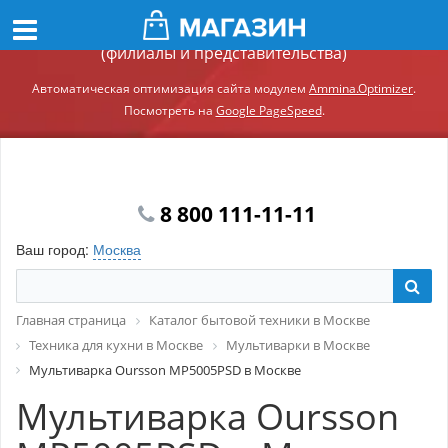
Демонстрационный сайт модуля Ammina.Регионы
(филиалы и представительства)
Автоматическая оптимизация сайта модулем
Ammina.Optimizer
.
Посмотреть на
Google PageSpeed
.
8 800 111-11-11
Ваш город:
Москва
Главная страница
Каталог бытовой техники в Москве
Техника для кухни в Москве
Мультиварки в Москве
Мультиварка Oursson MP5005PSD в Москве
Мультиварка Oursson