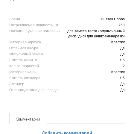
Бренд
Russell Hobbs
Потребляемая мощность, Вт
750
Насадки (Кухонные комбайны)
для замеса теста / эмульсионный
диск / диск для шинковки/нарезки
Материал корпуса
пластик
Отсек для шнура
Да
Импульсный режим
Да
Емкость чаши, л
1.5
Кол-во скоростей
2
Материал чаши
пластик
Емкость блендера
1.5
Блендер
Да
Отсек/подставка для насадок
Да
Комментарии
Добавить комментарий