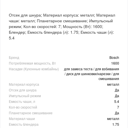
Отсек для шнура; Материал корпуса: металл; Материал
чаши: металл; Планетарное смешивание; Импульсный
режим; Кол-во скоростей: 7; Мощность (Вт): 1600;
Блендер; Емкость блендера (л): 1.75; Емкость чаши (л):
5.4
Бренд
Bosch
Потребляемая мощность, Вт
1600
Насадки (Кухонные комбайны)
для замеса теста / для взбивания
/ диск для шинковки/нарезки / для
смешивания
Материал корпуса
металл
Отсек для шнура
Да
Импульсный режим
Да
Емкость чаши, л
5.4
Кол-во скоростей
7
Планетарное смешивание
Да
Материал чаши
металл
Емкость блендера
1.75