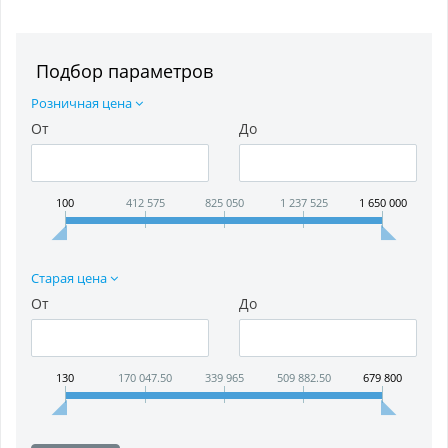
Подбор параметров
Розничная цена
От
До
100
412 575
825 050
1 237 525
1 650 000
Старая цена
От
До
130
170 047.50
339 965
509 882.50
679 800