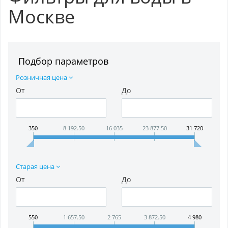
Москве
Подбор параметров
Розничная цена
От
До
350
8 192.50
16 035
23 877.50
31 720
Старая цена
От
До
550
1 657.50
2 765
3 872.50
4 980