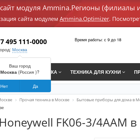
айт модуля Ammina.Регионы (филиалы и
изация сайта модулем
Ammina.Optimizer
. Посмотре
Время работы: с 9 до 18
7 495 111-0000
город:
Москва
Ваш город
СТРАИВАЕМАЯ ТЕХНИКА
ТЕХНИКА ДЛЯ КУХНИ
П
Москва
(Россия )?
Нет
Да
Москве
Прочая техника в Москве
Бытовые приборы для дома в М
ве
Honeywell FK06-3/4AAM в