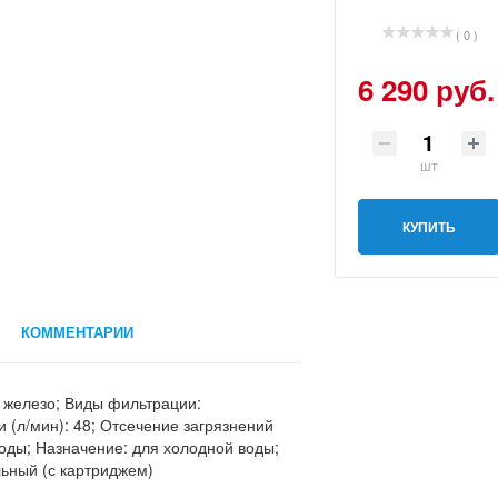
( 0 )
6 290 руб.
шт
КУПИТЬ
КОММЕНТАРИИ
; железо; Виды фильтрации:
 (л/мин): 48; Отсечение загрязнений
 воды; Назначение: для холодной воды;
льный (с картриджем)