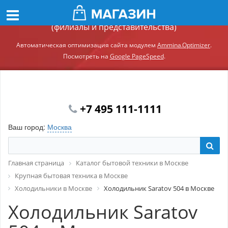
Демонстрационный сайт модуля Ammina.Регионы
(филиалы и представительства)
Автоматическая оптимизация сайта модулем
Ammina.Optimizer
.
Посмотреть на
Google PageSpeed
.
+7 495 111-1111
Ваш город:
Москва
Главная страница
Каталог бытовой техники в Москве
Крупная бытовая техника в Москве
Холодильники в Москве
Холодильник Saratov 504 в Москве
Холодильник Saratov