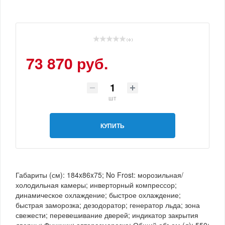
( 0 )
73 870 руб.
шт
КУПИТЬ
Габариты (см): 184x86x75; No Frost: морозильная/
холодильная камеры; инверторный компрессор;
динамическое охлаждение; быстрое охлаждение;
быстрая заморозка; дезодоратор; генератор льда; зона
свежести; перевешивание дверей; индикатор закрытия
дверцы; Функции: авторазморозка; Общий объем (л): 550;