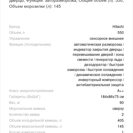
Объем морозилки (л): 145
Бренд
Hitachi
Объем, л
550
Управление
сенсорное внешнее
Функции (Холодильники)
автоматическая разморозка /
индикатор закрытия дверцы /
перевешивание дверей / зона
свежести / генератор льда /
дезодоратор / быстрая
заморозка / быстрое охлаждение
/ динамическое охлаждение /
инверторный компрессор /
антибактериальная защита
Класс энергопотребления
A++
Габариты (ВхШхГ)
184x86x75 см
Вес, кг
90
Морозильная камера
сверху
Количество камер
2
Объем холодильной камеры, л
405
Объем морозильной камеры, л
145
Кол-во компрессоров
1