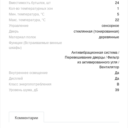
Вместимость бутылок, шт
24
Кол-во температурных зон
1
Мин. температура, °С
5
Макс. температура, °С
22
Управление
сенсорное
Дверь
стеклянная (тонированная)
Материал полок
деревянные
Функции (Встраиваемые винные
шкафы)
Антивибрационная система /
Перевешивание дверцы / Фильтр
из активированного угля /
Вентилятор
Внутреннее освещение
Да
Дисплей
Да
Класс энергопотребления
B
Уровень шума, дБ
39
Комментарии