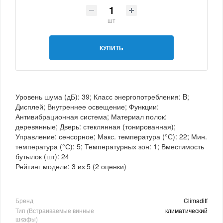
шт
КУПИТЬ
Уровень шума (дБ): 39; Класс энергопотребления: B;
Дисплей; Внутреннее освещение; Функции:
Антивибрационная система; Материал полок:
деревянные; Дверь: стеклянная (тонированная);
Управление: сенсорное; Макс. температура (°С): 22; Мин.
температура (°С): 5; Температурных зон: 1; Вместимость
бутылок (шт): 24
Рейтинг модели:
3
из
5
(
2
оценки)
Бренд
Climadiff
Тип (Встраиваемые винные
климатический
шкафы)