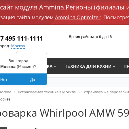
айт модуля Ammina.Регионы (филиалы и
изация сайта модулем
Ammina.Optimizer
. Посмотре
Время работы: с 9 до 18
7 495 111-1111
город:
Москва
Ваш город
СТРАИВАЕМАЯ ТЕХНИКА
ТЕХНИКА ДЛЯ КУХНИ
П
Москва
(Россия )?
Нет
Да
Москве
Встраиваемая техника в Москве
Встраиваемые пароварки
Москве
оварка Whirlpool AMW 59