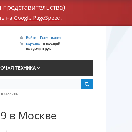
 представительства)
ть на
Google PageSpeed
.
Войти
Регистрация
Корзина
0 позиций
на сумму
0 руб.
РОЧАЯ ТЕХНИКА
 в Москве
9 в Москве