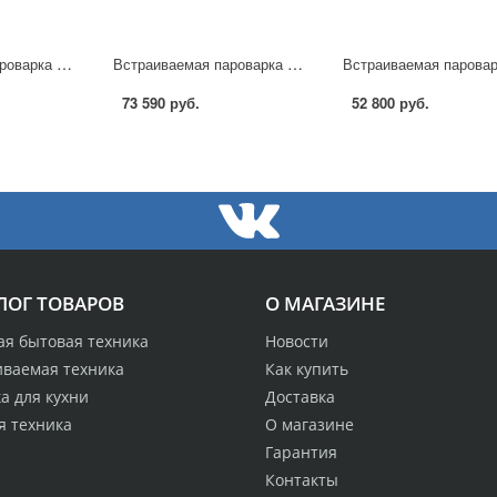
Встраиваемая пароварка Kuppersbusch EDG 6600.1 в Москве
Встраиваемая пароварка Miele DG 3460 в Москве
73 590 руб.
52 800 руб.
ЛОГ ТОВАРОВ
О МАГАЗИНЕ
ая бытовая техника
Новости
иваемая техника
Как купить
а для кухни
Доставка
я техника
О магазине
Гарантия
Контакты