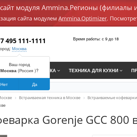
айт модуля Ammina.Регионы (филиалы и
изация сайта модулем
Ammina.Optimizer
. Посмотре
Время работы: с 9 до 18
7 495 111-1111
город:
Москва
Ваш город
СТРАИВАЕМАЯ ТЕХНИКА
ТЕХНИКА ДЛЯ КУХНИ
П
Москва
(Россия )?
Нет
Да
Москве
Встраиваемая техника в Москве
Встраиваемые кофеварки
кве
еварка Gorenje GCC 800 