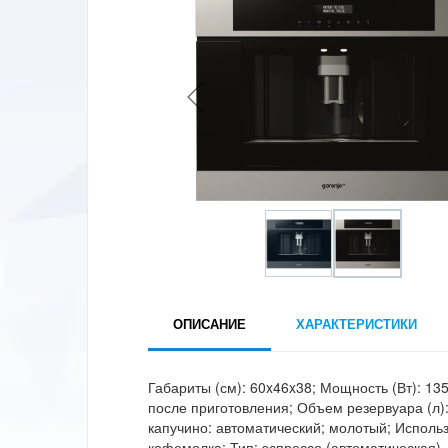
ОПИСАНИЕ
ХАРАКТЕРИСТИКИ
Габариты (см): 60x46x38; Мощность (Вт): 135
после приготовления; Объем резервуара (л): 
капучино: автоматический; молотый; Исполь
кофемолка; Тип: эспрессо (автоматическая)