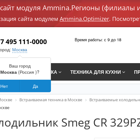
айт модуля Ammina.Регионы (филиалы и
изация сайта модулем
Ammina.Optimizer
. Посмотре
Время работы: с 9 до 18
7 495 111-0000
город:
Москва
Ваш город
СТРАИВАЕМАЯ ТЕХНИКА
ТЕХНИКА ДЛЯ КУХНИ
П
Москва
(Россия )?
Нет
Да
Москве
Встраиваемая техника в Москве
Встраиваемые холодильн
оскве
лодильник Smeg CR 329PZ