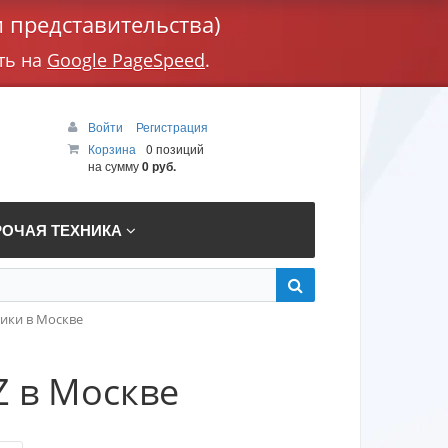
 представительства)
ть на
Google PageSpeed
.
Войти
Регистрация
Корзина
0 позиций
на сумму
0 руб.
РОЧАЯ ТЕХНИКА
ики в Москве
 в Москве