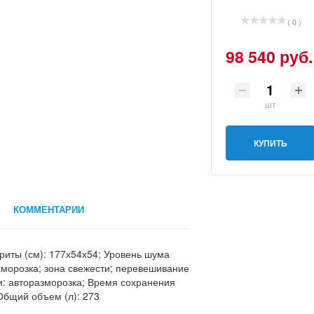
( 0 )
98 540 руб.
шт
КУПИТЬ
КОММЕНТАРИИ
риты (см): 177х54х54; Уровень шума
заморозка; зона свежести; перевешивание
и: авторазморозка; Время сохранения
 Общий объем (л): 273