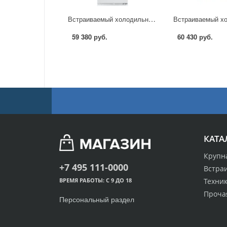
Встраиваемый холодильник Samsung BRB260030WW в Москве
59 380 руб.
60 430 руб.
КАТА
Крупн
+7 495 111-0000
Встра
Техник
ВРЕМЯ РАБОТЫ: С 9 ДО 18
Проча
Персональный раздел