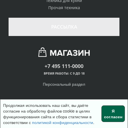
Техника для кухни
Прочая техника
РАССЫЛКА
+7 495 111-0000
ВРЕМЯ РАБОТЫ: С 9 ДО 18
Персональный раздел
Продолжая использовать наш сайт, вы даёте
согласие на обработку файлов cookie в целях
Я
© Интернет-магазин одежды, 2018
функционирования сайта и сбора статистики в
согласен
Войти
Регистрация
Наверх
соответствии с
политикой конфиденциальности
.
Корзина
0 позиций
на сумму
0 руб.