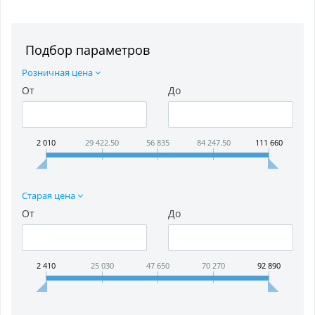
Подбор параметров
Розничная цена
От
До
2 010
29 422.50
56 835
84 247.50
111 660
Старая цена
От
До
2 410
25 030
47 650
70 270
92 890