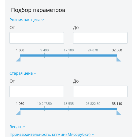
Подбор параметров
Розничная цена
От
До
1 800
9 490
17 180
24 870
32 560
Старая цена
От
До
1 960
10 247.50
18 535
26 822.50
35 110
Вес, кг
Производительность, кг/мин (Мясорубки)