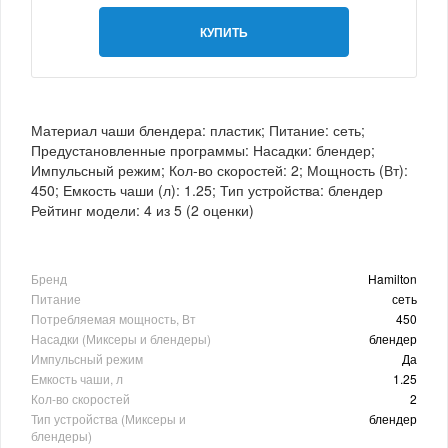
КУПИТЬ
Материал чаши блендера: пластик; Питание: сеть;
Предустановленные программы: Насадки: блендер;
Импульсный режим; Кол-во скоростей: 2; Мощность (Вт):
450; Емкость чаши (л): 1.25; Тип устройства: блендер
Рейтинг модели:
4
из
5
(
2
оценки)
Бренд
Hamilton
Питание
сеть
Потребляемая мощность, Вт
450
Насадки (Миксеры и блендеры)
блендер
Импульсный режим
Да
Емкость чаши, л
1.25
Кол-во скоростей
2
Тип устройства (Миксеры и
блендер
блендеры)