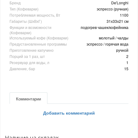
Бренд
De'Longhi
Тип (Кофеварки)
эспрессо (ручная)
Потребляемая мощность, Вт
1100
Габариты (ШхВхГ)
31x33x21 см
Функции и возможности
подогрев чашек/кофейника
(Кофеварки)
Используемый кофе (Кофеварки)
молотый / чалды
Предустановленные программы
эспрессо / горячая вода
Приготовление капучино
ручной
Порций за 1 раз, шт
2
Резервуар для воды, л
1
Давление, бар
15
Комментарии
Добавить комментарий
Наличие на складах