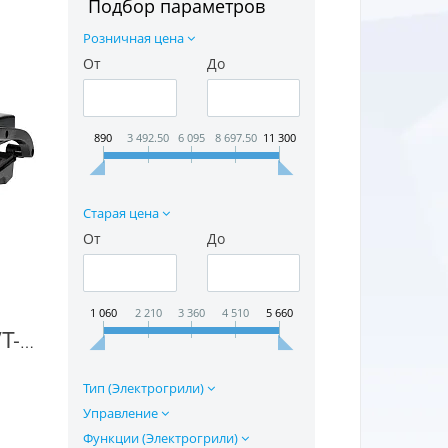
Подбор параметров
Розничная цена
От
До
890
3 492.50
6 095
8 697.50
11 300
Старая цена
От
До
1 060
2 210
3 360
4 510
5 660
Электрогриль Vitek VT-2635 в Москве
Тип (Электрогрили)
Управление
Функции (Электрогрили)