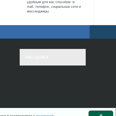
удобным для вас способом: e-
mail, телефон, социальные сети и
мессенджеры.
РАССЫЛКА
ики в соответствии с
политикой
Я