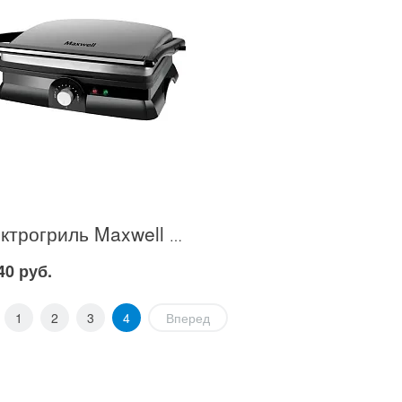
Электрогриль Maxwell MW-1960 в Москве
40 руб.
1
2
3
4
Вперед