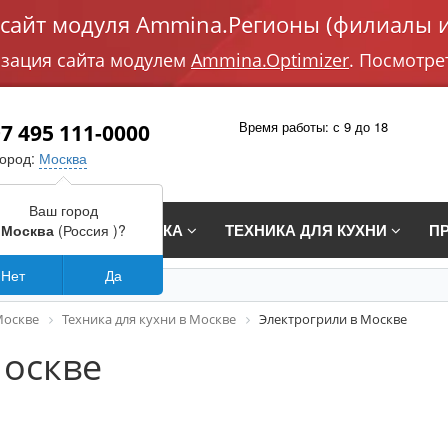
айт модуля Ammina.Регионы (филиалы и
изация сайта модулем
Ammina.Optimizer
. Посмотре
Время работы: с 9 до 18
7 495 111-0000
город:
Москва
Ваш город
СТРАИВАЕМАЯ ТЕХНИКА
ТЕХНИКА ДЛЯ КУХНИ
П
Москва
(Россия )?
Нет
Да
Москве
Техника для кухни в Москве
Электрогрили в Москве
Москве