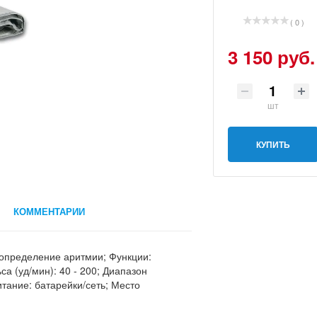
( 0 )
3 150 руб.
шт
КУПИТЬ
КОММЕНТАРИИ
 определение аритмии; Функции:
а (уд/мин): 40 - 200; Диапазон
Питание: батарейки/сеть; Место