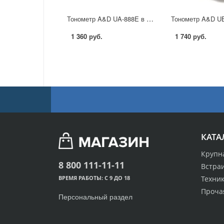
Тонометр A&D UA-888E в Москве
1 360 руб.
1 740 руб.
КАТА
Крупн
8 800 111-11-11
Встра
Техник
ВРЕМЯ РАБОТЫ: С 9 ДО 18
Проча
Персональный раздел