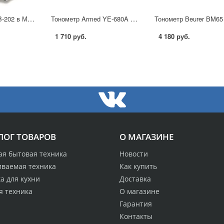
Тонометр A&D UB-202 в Москве
Тонометр Armed YE-680A в Москве
1 710 руб.
4 180 руб.
ЛОГ ТОВАРОВ
О МАГАЗИНЕ
ая бытовая техника
Новости
иваемая техника
Как купить
а для кухни
Доставка
я техника
О магазине
Гарантия
Контакты