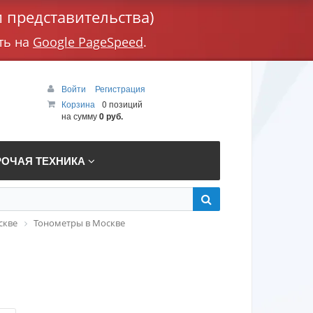
 представительства)
ть на
Google PageSpeed
.
Войти
Регистрация
Корзина
0 позиций
на сумму
0 руб.
РОЧАЯ ТЕХНИКА
скве
Тонометры в Москве