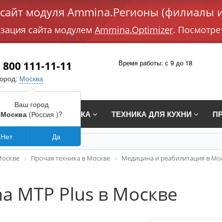
айт модуля Ammina.Регионы (филиалы и
изация сайта модулем
Ammina.Optimizer
. Посмотре
Время работы: с 9 до 18
 800 111-11-11
город:
Москва
Ваш город
СТРАИВАЕМАЯ ТЕХНИКА
ТЕХНИКА ДЛЯ КУХНИ
П
Москва
(Россия )?
Нет
Да
Москве
Прочая техника в Москве
Медицина и реабилитация в Мо
a MTP Plus в Москве