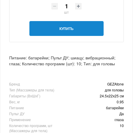
шт
КУПИТЬ
Питание: батарейки; Пульт ДУ; шиацу; вибрационный;
глаза; Количество программ (шт): 10; Тип: для головы
Бренд
GEZAtone
Тип (Массажеры для тела)
для головы
Габариты (ВхШхГ)
24.5x22x25 см
Вес, кг
0.95
Питание
батарейки
Пульт ДУ
Да
Применение
глаза
Количество программ, шт
10
(Массажеры для тела)