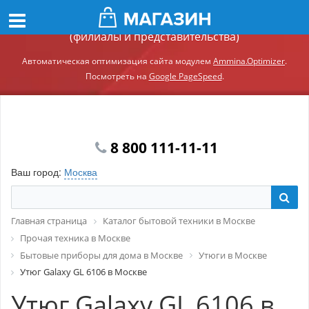
Демонстрационный сайт модуля Ammina.Регионы
(филиалы и представительства)
Автоматическая оптимизация сайта модулем
Ammina.Optimizer
.
Посмотреть на
Google PageSpeed
.
8 800 111-11-11
Ваш город:
Москва
Главная страница
Каталог бытовой техники в Москве
Прочая техника в Москве
Бытовые приборы для дома в Москве
Утюги в Москве
Утюг Galaxy GL 6106 в Москве
Утюг Galaxy GL 6106 в