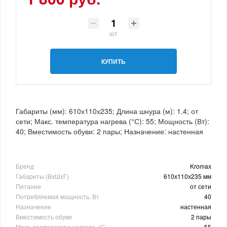
шт
КУПИТЬ
Габариты (мм): 610х110х235; Длина шнура (м): 1.4; от
сети; Макс. температура нагрева (°С): 55; Мощность (Вт):
40; Вместимость обуви: 2 пары; Назначение: настенная
Бренд
Kromax
Габариты (ВхШхГ)
610х110х235 мм
Питание
от сети
Потребляемая мощность, Вт
40
Назначение
настенная
Вместимость обуви
2 пары
Макс. температура нагрева, °С
55