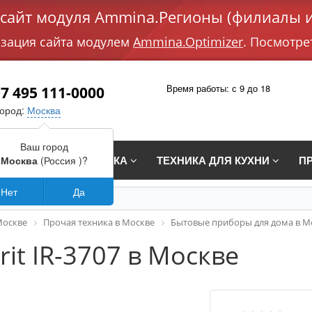
айт модуля Ammina.Регионы (филиалы и
изация сайта модулем
Ammina.Optimizer
. Посмотре
Время работы: с 9 до 18
7 495 111-0000
город:
Москва
Ваш город
СТРАИВАЕМАЯ ТЕХНИКА
ТЕХНИКА ДЛЯ КУХНИ
П
Москва
(Россия )?
Нет
Да
Москве
Прочая техника в Москве
Бытовые приборы для дома в М
rit IR-3707 в Москве