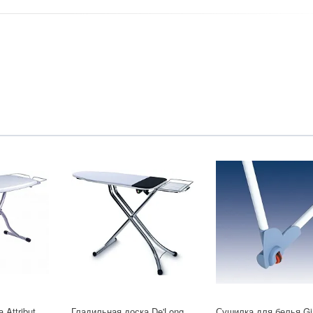
Гладильная доска Attribute Teflonix в Москве
Гладильная доска De'Longhi ADS 3600 в Москве