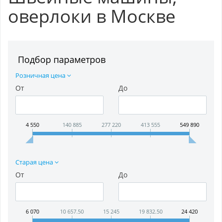
оверлоки в Москве
Подбор параметров
Розничная цена
От
До
4 550
140 885
277 220
413 555
549 890
Старая цена
От
До
6 070
10 657.50
15 245
19 832.50
24 420