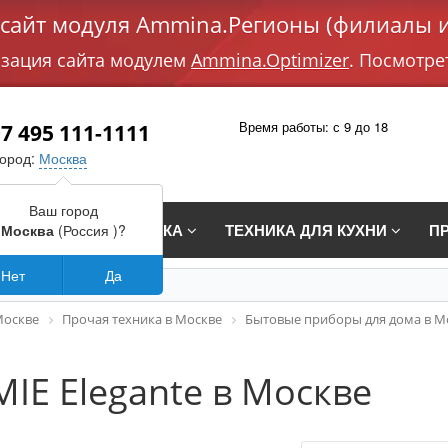
айт модуля Ammina.Регионы (филиалы и
изация сайта модулем
Ammina.Optimizer
. Посмотре
Время работы: с 9 до 18
7 495 111-1111
город:
Москва
Ваш город
СТРАИВАЕМАЯ ТЕХНИКА
ТЕХНИКА ДЛЯ КУХНИ
П
Москва
(Россия )?
Нет
Да
Москве
Прочая техника в Москве
Бытовые приборы для дома в М
IE Elegante в Москве