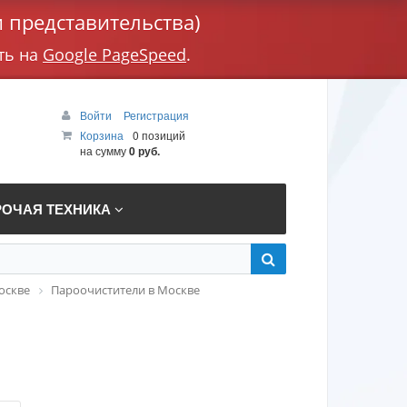
 представительства)
ть на
Google PageSpeed
.
Войти
Регистрация
Корзина
0 позиций
на сумму
0 руб.
РОЧАЯ ТЕХНИКА
оскве
Пароочистители в Москве