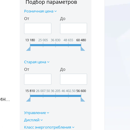
Подбор параметров
Розничная цена
От
До
13 180
25 005
36 830
48 655
60 480
Старая цена
От
До
15 810
26 007.50
36 205
46 402.50
56 600
Посудомоечная машина Bosch SPS 69T72 в Москве
Управление
Дисплей
Класс энергопотребления