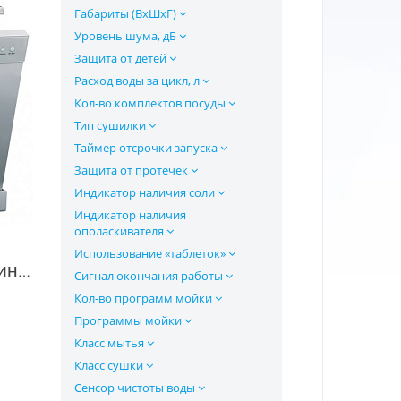
Габариты (ВхШхГ)
Уровень шума, дБ
Защита от детей
Расход воды за цикл, л
Кол-во комплектов посуды
Тип сушилки
Таймер отсрочки запуска
Защита от протечек
Индикатор наличия соли
Индикатор наличия
ополаскивателя
Использование «таблеток»
Посудомоечная машина Hansa ZWM-627 в Москве
Сигнал окончания работы
Кол-во программ мойки
Программы мойки
Класс мытья
Класс сушки
Сенсор чистоты воды