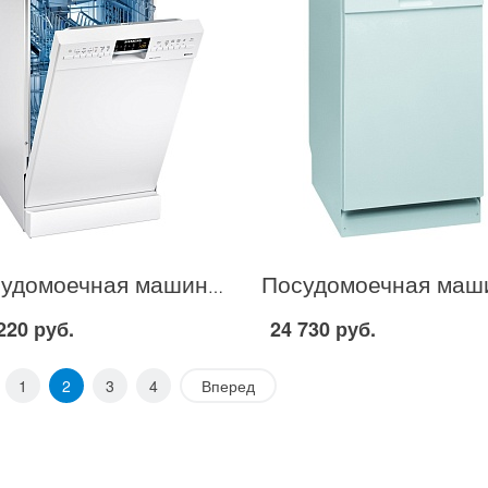
Посудомоечная машина Siemens SR 26T298 в Москве
220 руб.
24 730 руб.
1
2
3
4
Вперед