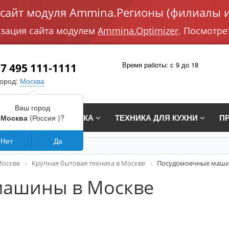
айт модуля Ammina.Регионы (филиалы и
изация сайта модулем
Ammina.Optimizer
. Посмотре
Время работы: с 9 до 18
7 495 111-1111
город:
Москва
Ваш город
СТРАИВАЕМАЯ ТЕХНИКА
ТЕХНИКА ДЛЯ КУХНИ
П
Москва
(Россия )?
Нет
Да
Москве
Крупная бытовая техника в Москве
Посудомоечные маши
машины в Москве