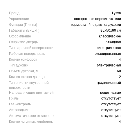
Бренд
Lysva
Управление
поворотные переключатели
Функции (Плиты)
термостат / подсветка духовки
Габариты (ВхШхГ)
85x50x60 см
Оформление
классическое
Открытие дверцы
откидная
Тип варочной поверхности
электрическая
Рабочая поверхность
эмалированная
Кол-во конфорок
4
Тип духовки
электрическая
Объем духовки, л
60
Кол-во стекол дверцы
2
Тип очистки внутренней
традиционный
поверхности
Направляющие противней
решетчатые
Гриль
отсутствует
Газ-контроль
отсутствует
Автоподжиг
отсутствует
Автоматическое отключение
отсутствует
Кол-во чугунных конфорок
4