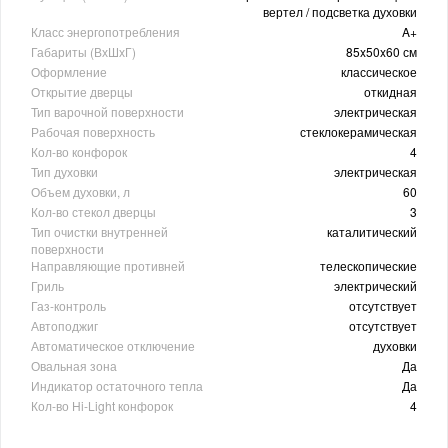
вертел / подсветка духовки
Класс энергопотребления
A+
Габариты (ВхШхГ)
85x50x60 см
Оформление
классическое
Открытие дверцы
откидная
Тип варочной поверхности
электрическая
Рабочая поверхность
стеклокерамическая
Кол-во конфорок
4
Тип духовки
электрическая
Объем духовки, л
60
Кол-во стекол дверцы
3
Тип очистки внутренней
каталитический
поверхности
Направляющие противней
телескопические
Гриль
электрический
Газ-контроль
отсутствует
Автоподжиг
отсутствует
Автоматическое отключение
духовки
Овальная зона
Да
Индикатор остаточного тепла
Да
Кол-во Hi-Light конфорок
4