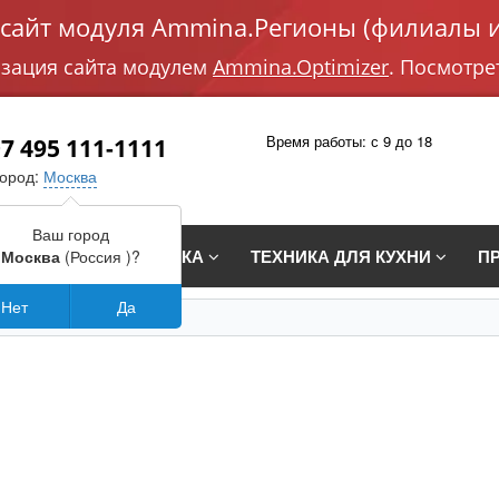
айт модуля Ammina.Регионы (филиалы и
изация сайта модулем
Ammina.Optimizer
. Посмотре
Время работы: с 9 до 18
7 495 111-1111
город:
Москва
Ваш город
СТРАИВАЕМАЯ ТЕХНИКА
ТЕХНИКА ДЛЯ КУХНИ
П
Москва
(Россия )?
Нет
Да