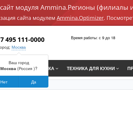
айт модуля Ammina.Регионы (филиалы и
изация сайта модулем
Ammina.Optimizer
. Посмотре
Время работы: с 9 до 18
7 495 111-0000
город:
Москва
Ваш город
СТРАИВАЕМАЯ ТЕХНИКА
ТЕХНИКА ДЛЯ КУХНИ
П
Москва
(Россия )?
Нет
Да