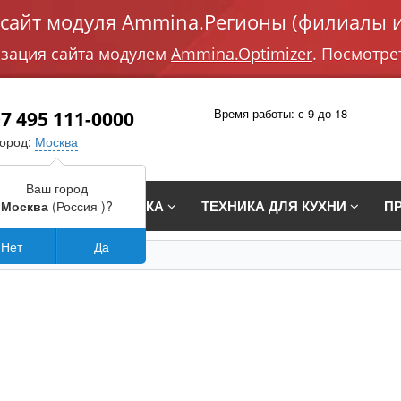
айт модуля Ammina.Регионы (филиалы и
изация сайта модулем
Ammina.Optimizer
. Посмотре
Время работы: с 9 до 18
7 495 111-0000
город:
Москва
Ваш город
СТРАИВАЕМАЯ ТЕХНИКА
ТЕХНИКА ДЛЯ КУХНИ
П
Москва
(Россия )?
Нет
Да