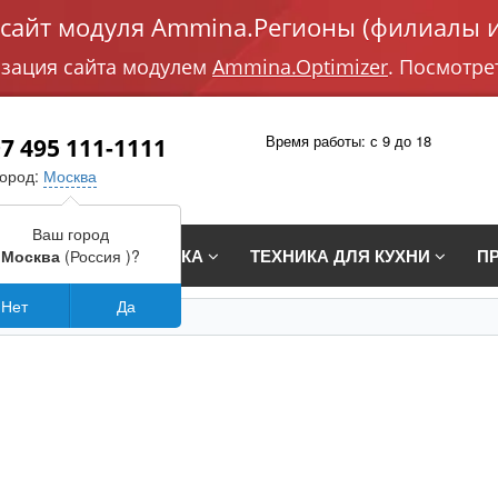
айт модуля Ammina.Регионы (филиалы и
изация сайта модулем
Ammina.Optimizer
. Посмотре
Время работы: с 9 до 18
7 495 111-1111
город:
Москва
Ваш город
СТРАИВАЕМАЯ ТЕХНИКА
ТЕХНИКА ДЛЯ КУХНИ
П
Москва
(Россия )?
Нет
Да