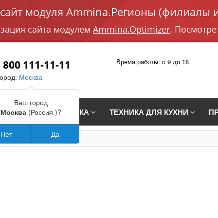
айт модуля Ammina.Регионы (филиалы и
изация сайта модулем
Ammina.Optimizer
. Посмотре
Время работы: с 9 до 18
 800 111-11-11
город:
Москва
Ваш город
СТРАИВАЕМАЯ ТЕХНИКА
ТЕХНИКА ДЛЯ КУХНИ
П
Москва
(Россия )?
Нет
Да