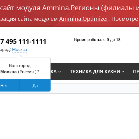
айт модуля Ammina.Регионы (филиалы и
изация сайта модулем
Ammina.Optimizer
. Посмотре
Время работы: с 9 до 18
7 495 111-1111
город:
Москва
Ваш город
СТРАИВАЕМАЯ ТЕХНИКА
ТЕХНИКА ДЛЯ КУХНИ
П
Москва
(Россия )?
Нет
Да