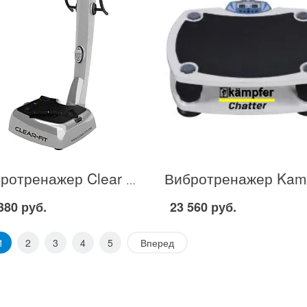
Вибротренажер Clear Fit CF-PLATE Optimum 401 в Москве
380 руб.
23 560 руб.
1
2
3
4
5
Вперед