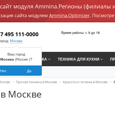
айт модуля Ammina.Регионы (филиалы и
изация сайта модулем
Ammina.Optimizer
. Посмотре
Время работы: с 9 до 18
7 495 111-0000
город:
Москва
Ваш город
СТРАИВАЕМАЯ ТЕХНИКА
ТЕХНИКА ДЛЯ КУХНИ
П
Москва
(Россия )?
Нет
Да
Москве
Прочая техника в Москве
Красота и гигиена в Москве
в Москве