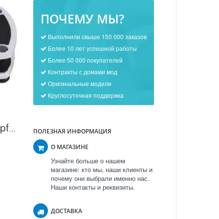
ПОЧЕМУ МЫ?
Выполнили свыше 150 000 заказов
Более 10 лет успешной работы
Более 50 000 покупателей
Контракты с домами мод
Оригинальные модели
Круглосуточная поддержка
Вибротренажер Kampfer Chatter KP-1209 в Москве
ПОЛЕЗНАЯ ИНФОРМАЦИЯ
О МАГАЗИНЕ
Узнайте больше о нашем
магазине: кто мы, наши клиенты и
почему они выбрали именно нас.
Наши контакты и реквизиты.
ДОСТАВКА