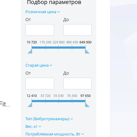
Подбор параметров
Розничная цена
От
До
10 720
170 290
329 860
489 430
649 000
Старая цена
От
До
12 410
33 720
55 030
76 340
97 650
Вибротренажер OptiFit Aldia MG-37 в Москве
Тип (Вибротренажеры)
Вес, кг
Потребляемая мощность, Вт